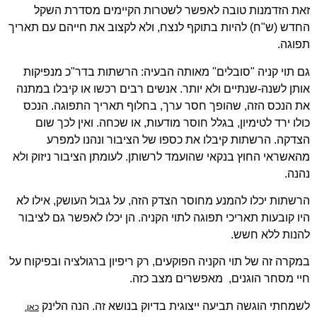
זאת הזדמנות טובה לאפשר לשטרות הקיימים מסדרת השקל
החדש (ש"ח) להיות בתוקף לנצח, ולא לקצוב את חייהם עם תאריך
תפוגה.
גם תוי קניה "סובלים" מאותה הבעיה: הרשתות בדר"כ מנפיקות
אותן לשנה-שנתיים ולא יותר. אנשים רבים רכשו או קיבלו במתנה
את הנכס הזה, שהופך חסר ערך, בחלוף תאריך התפוגה. הנכס
כולו ירד לטימיון, בגלל חוסר מודעות, או שכחה. ואין לכך שום
הצדקה. הרשתות קיבלו את כספו של הציבור ונהנו למפרע
מהאשראי החוץ בנקאי שהועמד לרשותן. לעומתן הציבור ניזוק ולא
נהנה.
הרשתות יכלו להמנע מחוסר הצדק הזה, על גבול העושק, אילו לא
היו קובעות תאריכי תפוגה לתוי הקניה. הן יכלו לאפשר גם לציבור
להנות ללא חשש.
במקרה זה של תוי הקניה הפוקעים, רק ריפיון ברגולציה ובפיקוח על
חיי מסחר הוגנים, מאפשרים מצב כזה.
לשמחתי הוגשה תביעה ייצוגית בדיוק בנושא זה. הנה הלינק
כאן.