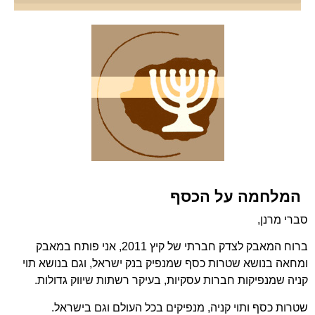
זהב gold aurum
רובין ברי 2001 – 1919
לידרמן גניה 2009 – 1925
החנות שלנו ב ebay
טרומפלדור יד 2
לידרמן שמואל 2008 – 1922
לידרמן חיים (חורחה) 2008 – 1957
המלחמה על הכסף
סברי מרנן,
ברוח המאבק לצדק חברתי של קיץ 2011, אני פותח במאבק
ומחאה בנושא שטרות כסף שמנפיק בנק ישראל, וגם בנושא תוי
קניה שמנפיקות חברות עסקיות, בעיקר רשתות שיווק גדולות.
שטרות כסף ותוי קניה, מנפיקים בכל העולם וגם בישראל.