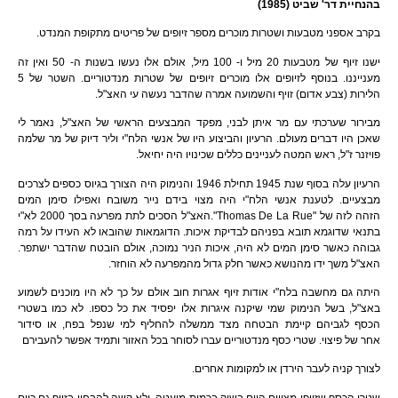
בהנחיית דר' שביט (1985)
בקרב אספני מטבעות ושטרות מוכרים מספר זיופים של פריטים מתקופת המנדט.
ישנו זיוף של מטבעות 20 מיל ו- 100 מיל, אולם אלו נעשו בשנות ה- 50 ואין זה
מענייננו. בנוסף לזיופים אלו מוכרים זיופים של שטרות מנדטוריים. השטר של 5
הלירות (צבע אדום) זויף והשמועה אמרה שהדבר נעשה עי האצ"ל.
מבירור שערכתי עם מר איתן לבני, מפקד המבצעים הראשי של האצ"ל, נאמר לי
שאכן היו דברים מעולם. הרעיון והביצוע היו של אנשי הלח"י וליר דיוק של מר שלמה
פויזנר ז"ל, ראש המטה לעניינים כללים שכינויו היה יחיאל.
הרעיון עלה בסוף שנת 1945 תחילת 1946 והנימוק היה הצורך בגיוס כספים לצרכים
מבצעיים. לטענת אנשי הלח"י היה מצוי בידם נייר משובח ואפילו סימן המים
הזהה לזה של "Thomas De La Rue".האצ"ל הסכים לתת מפרעה בסך 2000 לא"י
בתנאי שדוגמא תובא בפניהם לבדיקת איכות. הדוגמאות שהובאו לא העידו על רמה
גבוהה כאשר סימן המים לא היה, איכות הניר נמוכה, אולם הובטח שהדבר ישתפר.
האצ"ל משך ידו מהנושא כאשר חלק גדול מהמפרעה לא הוחזר.
היתה גם מחשבה בלח"י אודות זיוף אגרות חוב אולם על כך לא היו מוכנים לשמוע
באצ"ל, בשל הנימוק שמי שיקנה איגרות אלו יפסיד את כל כספו. לא כמו בשטרי
הכסף לגביהם קיימת הבטחה מצד ממשלה להחליף למי שנפל בפח, או סידור
אחר של פיצוי. שטרי כסף מנדטוריים עברו לסוחר בכל האזור ותמיד אפשר להעבירם
לצורך קניה לעבר הירדן או למקומות אחרים.
שטרי הכסף שזויפו מצויים היום בשוק בכמות מועטה, ולא קשה להבחין בזיוף גם כיום