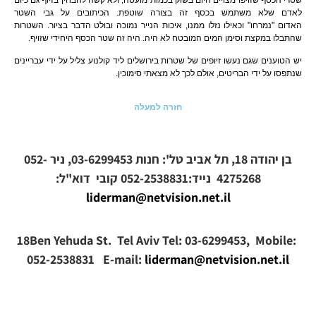
לאדם שלא משתמש בכסף זה בצורה שוטפת. הכיתובים על גבי השטר
האדום "נמרחו" וכאילו נזלו ממנו, איכות הנייר נמוכה ובולט הדבר בציור. השטרות
שהתבלו במקצת וסימן המים המובטח לא היה. היה זה שטר הכסף היחידי שזויף.
יש הטוענים שגם נעשו זיופים של שטרות בירושלים ליד קולנוע צליל על ידי עבריינים
שנתפסו על ידי הבריטים, אולם לכך לא מצאתי סימוכין.
חזרה למעלה
בן יהודה 18, תל אביב טל': חנות 03-6299453, ניר 052-
4275268 נייד:052-2538831
קובי
דוא"ל:
liderman@netvision.net.il
18Ben Yehuda St. Tel Aviv Tel: 03-6299453, Mobile:
052-2538831 E-mail:
liderman@netvision.net.il