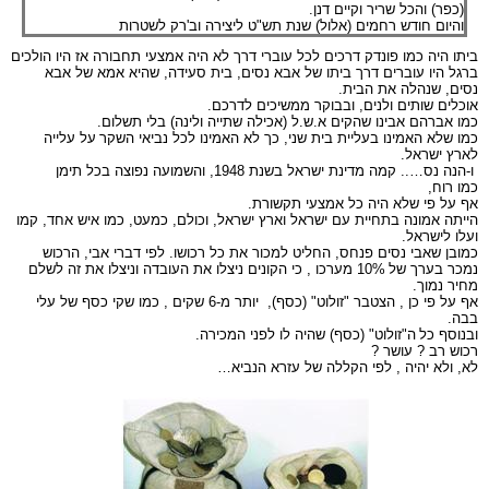
(כפר) והכל שריר וקיים דנן
.
והיום חודש רחמים (אלול) שנת תש"ט ליצירה וב'רק לשטרות
ביתו היה כמו פונדק דרכים לכל עוברי דרך לא היה אמצעי תחבורה אז היו הולכים
ברגל היו עוברים דרך ביתו של אבא נסים, בית סעידה, שהיא אמא של אבא
נסים, שנהלה את הבית.
אוכלים שותים ולנים, ובבוקר ממשיכים לדרכם.
כמו אברהם אבינו שהקים א.ש.ל (אכילה שתייה ולינה) בלי תשלום.
כמו שלא האמינו בעליית בית שני, כך לא האמינו לכל נביאי השקר
על עלייה
לארץ ישראל.
ו-הנה נס….. קמה מדינת ישראל בשנת 1948, והשמועה נפוצה בכל תימן
כמו רוח,
אף על פי שלא היה כל אמצעי תקשורת.
הייתה אמונה בתחיית עם ישראל וארץ ישראל, וכולם, כמעט, כמו איש אחד, קמו
ועלו לישראל.
כמובן שאבי נסים פנחס, החליט למכור את כל רכושו. לפי דברי אבי, הרכוש
נמכר בערך של
10% מערכו , כי הקונים ניצלו את העובדה וניצלו את זה לשלם
מחיר נמוך.
אף על פי כן , הצטבר "זולוט" (כסף), יותר מ-6 שקים , כמו שקי כסף של עלי
בבה.
ובנוסף כל
ה"זולוט" (כסף) שהיה לו לפני המכירה.
רכוש רב ? עושר ?
לא, ולא יהיה , לפי הקללה של עזרא הנביא…