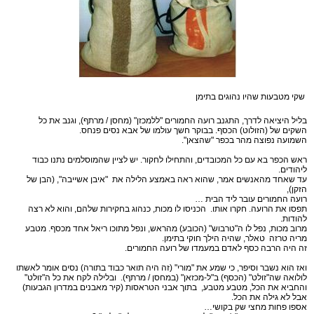
שקי מטבעות שהיו נהוגים בתימן
בליל היציאה לדרך, התגנב רועה החמורים "ללמכזן" (מחסן / מרתף), וגנב את כל
השקים של (הזולוט) הכסף. בבוקר חשך עולמו של אבא נסים פנחס.
השמועה נפוצה מהר בכפר "שהצאן".
ראש הכפר בא עם כל המכובדים, והתחילו לחקור. יש לציין שהמוסלמים נתנו כבוד
ליהודים.
עד שאחד מהאנשים אמר, שהוא ראה באמצע הלילה את "איבן אשייבה", (הבן של
הזקן),
רועה החמורים עובר ליד הבית …
תפסו את הרועה. חקרו אותו. הכניסו לו מכות, כנהוג בחקירות שלהם, והוא לא רצה
להודות.
מרוב מכות, נפל לו ה"טרבוש" (הכובע) מהראש, ונפל מתוכו ריאל אחד מכסף. מטבע
מריה טרזה טאלר, שהיה הילך חוקי בתימן.
זה היה הרבה כסף לאדם במעמדו של רועה החמורים.
ואז הוא נשבר וסיפר, כי שמע את "מורי" (זה היה תואר כבוד בתורה) נסים אומר לאשתו
לולואה שה"זולט" (הכסף) ב"ל-מכזאן" (במחסן / מרתף). ובלילה לקח את כל ה"זולט"
והחביא את הכל, מטבע מטבע, בתוך אבני הטראסות (קיר מאבנים במדרון הגבעות)
אבל לא גילה את הכל.
אספו פחות מחצי שק בקושי…