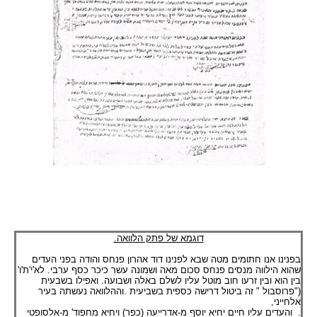
דוגמא של פתק הלוואה.
בפנינו אנו חתומים מטה שבא לפנינו דוד אהרון פנחס והודה בפני העדים
שהוא הילווה מנסים פנחס סכום מאה ושמונה עשר כיכר כסף ערבי
.
לא'י'ת'ו'
בין הוא ובין זרעו חוב מוטל עליו לשלם באלה ושבועה
.
ואפילו בשבעית
("פרוסבול " זה ביטול דרישה כספית בשביעית .וההלוואה נעשתה בעיר
אלחייני,
.
והעדים עליו חיים יחיא יוסף מ-אדרייעה (כפר) ויחיא מחפוד' מ-אלסופטי