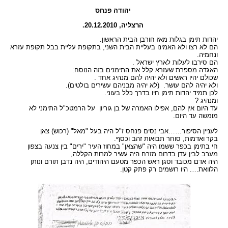
יהודה פנחס
הרצליה, 20.12.2010.
יהדות תימן בגלות מאז חורבן הבית הראשון.
הם לא רצו ולא האמינו בעליית הבית השני, בתקופת עליית בבל תקופת עזרא
ונחמיה.
הם סירבו לעלות לארץ ישראל .
האגדה מספרת שעזרא קלל את התימנים בזה הנוסח:
שכולם יהיו ראשים ולא יהיה להם מנהיג אחד .
ולא יהיה להם עושר. (לא יהיה מבניהם עשירים בולטים).
לכן תמיד יהדות תימן חיו בדרך כלל בעוני.
ומנהיג ?
עד היום אין להם, אפילו האמרה של בן גוריון על הרמטכ"ל התימני לא
מומשה
עד היום.
לעניין הסיפור……אבי נסים פנחס ז"ל היה בעל "מאל" (רכוש) צאן
בקר
ואדמות, סוחר תבואות זהב וכסף.
חי בתימן בכפר ששמו היה "שהצאן" במחוז העיר "ירים" בין צנעה בצפון
מערב לבין עדן בדרום מזרח היה עשיר למרות הקללה,
היה אדם מכובד וסגן ראש הכפר מטעם היהודים, היה נדבן תורם ונותן
הלוואת…. היו רושמים רק פתק קטן.