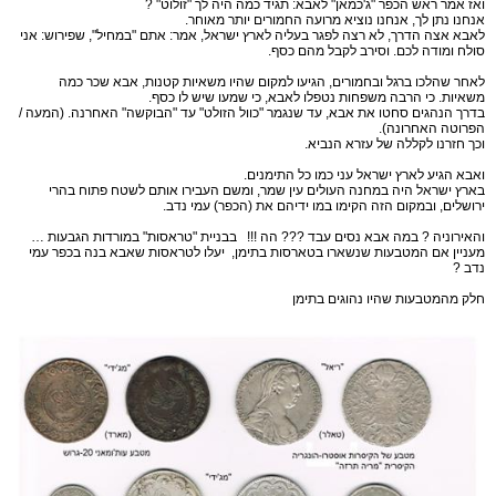
ואז אמר ראש הכפר "ג'כמאן" לאבא: תגיד כמה היה לך "זולוט" ?
אנחנו נתן לך, אנחנו נוציא מרועה החמורים יותר מאוחר.
לאבא אצה הדרך, לא רצה לפגר בעליה לארץ ישראל, אמר: אתם "במחיל", שפירוש: אני
סולח ומודה לכם. וסירב לקבל מהם כסף.
לאחר שהלכו ברגל ובחמורים, הגיעו למקום שהיו משאיות קטנות, אבא שכר כמה
משאיות. כי הרבה משפחות נטפלו לאבא, כי שמעו שיש לו כסף.
בדרך הנהגים סחטו את אבא, עד שנגמר "כוול הזולט" עד "הבוקשה" האחרנה. (המעה /
הפרוטה האחרונה).
וכך חזרנו לקללה של עזרא הנביא.
ואבא הגיע לארץ ישראל עני כמו כל התימנים.
בארץ ישראל היה במחנה העולים עין שמר, ומשם העבירו אותם לשטח פתוח בהרי
ירושלים, ובמקום הזה הקימו במו ידיהם את (הכפר) עמי נדב.
והאירוניה ? במה אבא נסים עבד ??? הה !!! בבניית "טראסות" במורדות הגבעות …
מעניין אם המטבעות שנשארו בטארסות בתימן, יעלו לטראסות שאבא בנה בכפר עמי
נדב ?
חלק מהמטבעות שהיו נהוגים בתימן